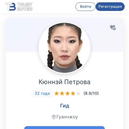
Войти
Регистрация
Кюннэй Петрова
★
★
★
★
★
32 года
(8.9/10)
Гид
Гуанчжоу