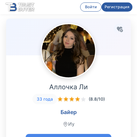
Войти
Регистрация
Аллочка Ли
★
★
★
★
★
33 года
(8.8/10)
Байер
Иу