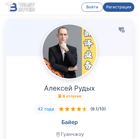
Войти
Регистрация
Алексей Рудых
🏖 В отпуске
★
★
★
★
★
42 года
(9.1/10)
Байер
Гуанчжоу