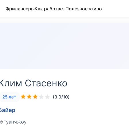
Фрилансеры
Как работает
Полезное чтиво
Клим Стасенко
★
★
★
★
★
25 лет
(3.0/10)
Байер
Гуанчжоу