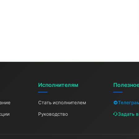
Исполнителям
Полезно
ание
Стать исполнителем
Телегра
кции
Руководство
Задать 