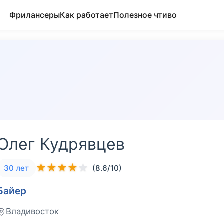
Фрилансеры
Как работает
Полезное чтиво
Олег Кудрявцев
★
★
★
★
★
30 лет
(8.6/10)
Байер
Владивосток