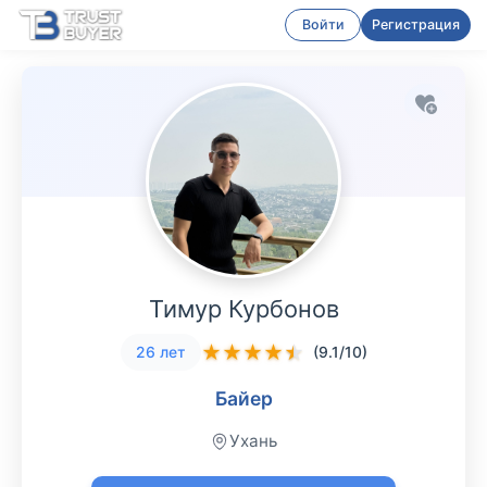
Войти
Регистрация
Тимур Курбонов
★
★
★
★
★
26 лет
(9.1/10)
Байер
Ухань