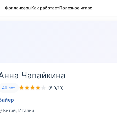
Фрилансеры
Как работает
Полезное чтиво
Анна Чапайкина
★
★
★
★
★
40 лет
(8.9/10)
Байер
Китай, Италия