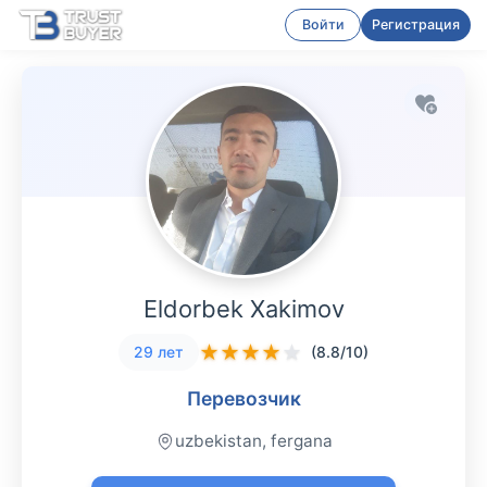
Войти
Регистрация
Eldorbek Xakimov
★
★
★
★
★
29 лет
(8.8/10)
Перевозчик
uzbekistan, fergana