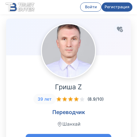
Войти
Регистрация
Гриша Z
★
★
★
★
★
39 лет
(8.9/10)
Переводчик
Шанхай