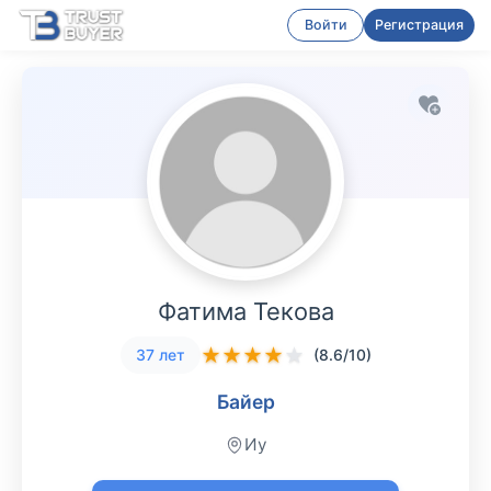
Войти
Регистрация
Фатима Текова
★
★
★
★
★
37 лет
(8.6/10)
Байер
Иу