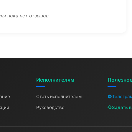
ля пока нет отзывов.
Исполнителям
Полезно
ание
Стать исполнителем
Телегра
кции
Руководство
Задать 