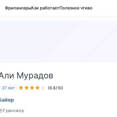
Фрилансеры
Как работает
Полезное чтиво
Али Мурадов
★
★
★
★
★
27 лет
(8.8/10)
Байер
Гуанчжоу