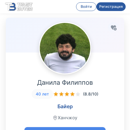
Войти
Регистрация
Данила Филиппов
★
★
★
★
★
40 лет
(8.8/10)
Байер
Ханчжоу