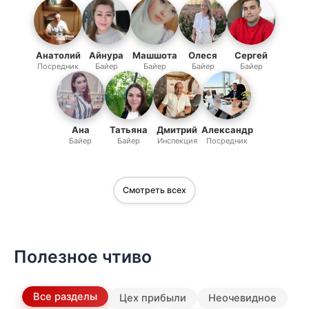
Анатолий
Айнура
Машшота
Олеся
Сергей
Посредник
Байер
Байер
Байер
Байер
Ана
Татьяна
Дмитрий
Александр
Байер
Байер
Инспекция
Посредник
Смотреть всех
Полезное чтиво
Все разделы
Цех прибыли
Неочевидное