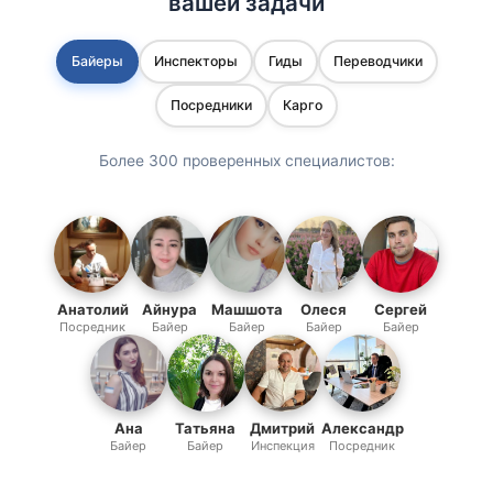
вашей задачи
Байеры
Инспекторы
Гиды
Переводчики
Посредники
Карго
Более 300 проверенных специалистов:
Анатолий
Айнура
Машшота
Олеся
Сергей
Посредник
Байер
Байер
Байер
Байер
Ана
Татьяна
Дмитрий
Александр
Байер
Байер
Инспекция
Посредник